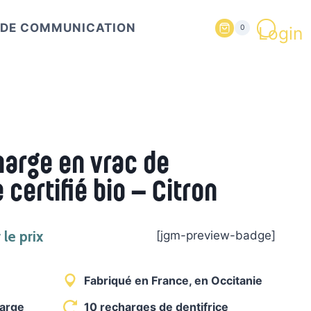
T DE COMMUNICATION
Login
0
harge en vrac de
 certifié bio – Citron
le prix
[jgm-preview-badge]
Fabriqué en France, en Occitanie
harge
10 recharges de dentifrice