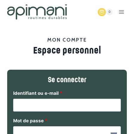
Aller
au
0
contenu
MON COMPTE
Espace personnel
Se connecter
O
Identifiant ou e-mail
*
b
l
O
Mot de passe
*
i
b