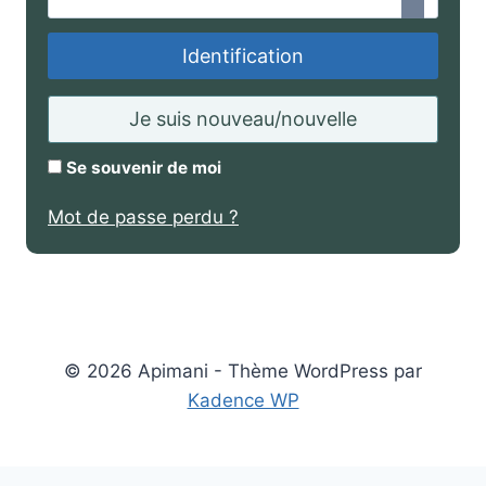
g
l
a
Identification
i
t
g
Je suis nouveau/nouvelle
o
a
i
Se souvenir de moi
t
r
Mot de passe perdu ?
o
e
i
r
e
© 2026 Apimani - Thème WordPress par
Kadence WP