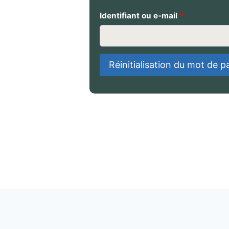
O
Identifiant ou e-mail
*
b
l
Réinitialisation du mot de p
i
g
a
t
o
i
r
e