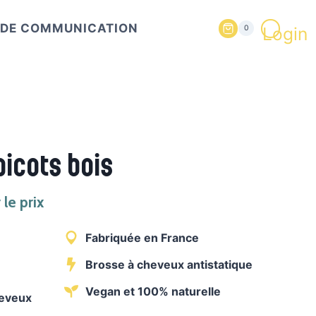
T DE COMMUNICATION
Login
0
picots bois
le prix
Fabriquée en France
Brosse à cheveux antistatique
Vegan et 100% naturelle
heveux