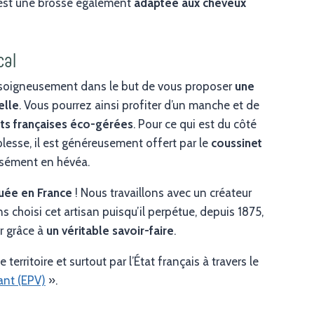
’est une brosse également
adaptée aux cheveux
cal
 soigneusement dans le but de vous proposer
une
elle
. Vous pourrez ainsi profiter d’un manche et de
êts françaises éco-gérées
. Pour ce qui est du côté
esse, il est généreusement offert par le
coussinet
cisément en hévéa.
quée en France
! Nous travaillons avec un créateur
s choisi cet artisan puisqu’il perpétue, depuis 1875,
er grâce à
un véritable savoir-faire
.
erritoire et surtout par l’État français à travers le
ant (EPV)
».