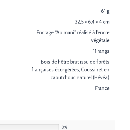
61 g
22,5 × 6,4 × 4 cm
Encrage “Apimani” réalisé à l’encre
végétale
11 rangs
Bois de hêtre brut issu de forêts
françaises éco-gérées, Coussinet en
caoutchouc naturel (Hévéa)
France
0%