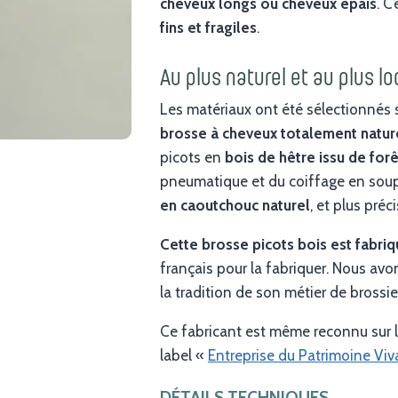
cheveux longs ou cheveux épais
. C
fins et fragiles
.
Au plus naturel et au plus lo
Les matériaux ont été sélectionnés
brosse à cheveux totalement natur
picots en
bois de hêtre issu de for
pneumatique et du coiffage en soupl
en caoutchouc naturel
, et plus pré
Cette brosse picots bois est fabri
français pour la fabriquer. Nous avon
la tradition de son métier de brossi
Ce fabricant est même reconnu sur le t
label «
Entreprise du Patrimoine Viv
DÉTAILS TECHNIQUES