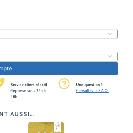
s
ompte
Service client réactif
Une question ?
Réponse sous 24h à
Consultez la F.A.Q
.
48h
NT AUSSI…